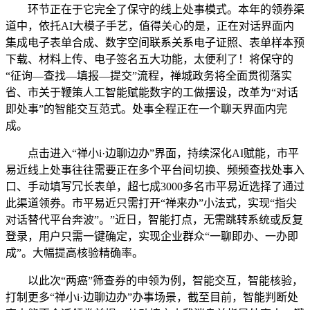
环节正在于它完全了保守的线上处事模式。本年的领券渠
道中，依托AI大模子手艺，值得关心的是，正在对话界面内
集成电子表单合成、数字空间联系关系电子证照、表单样本预
下载、材料上传、电子签名五大功能，太便利了！将保守的
“征询—查找—填报—提交”流程，禅城政务将全面贯彻落实
省、市关于鞭策人工智能赋能数字的工做摆设，改革为“对话
即处事”的智能交互范式。处事全程正在一个聊天界面内完
成。
点击进入“禅小i·边聊边办”界面，持续深化AI赋能，市平
易近线上处事往往需要正在多个平台间切换、频频查找处事入
口、手动填写冗长表单，超七成3000多名市平易近选择了通过
此渠道领券。市平易近只需打开“禅来办”小法式，实现“指尖
对话替代平台奔波”。”近日，智能打点，无需跳转系统或反复
登录，用户只需一键确定，实现企业群众“一聊即办、一办即
成”。大幅提高核验精确率。
以此次“两癌”筛查券的申领为例，智能交互，智能核验，
打制更多“禅小i·边聊边办”办事场景，截至目前，智能判断处